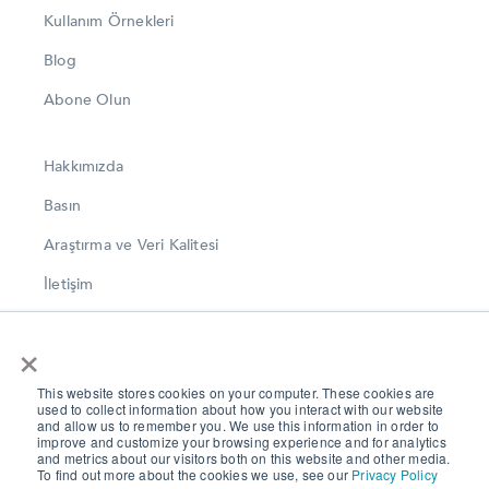
Kullanım Örnekleri
Blog
Abone Olun
Hakkımızda
Basın
Araştırma ve Veri Kalitesi
İletişim
LinkedIn
×
Instagram
This website stores cookies on your computer. These cookies are
Twitter
used to collect information about how you interact with our website
and allow us to remember you. We use this information in order to
Gizlilik ve Veri Koruma
improve and customize your browsing experience and for analytics
and metrics about our visitors both on this website and other media.
To find out more about the cookies we use, see our
Privacy Policy