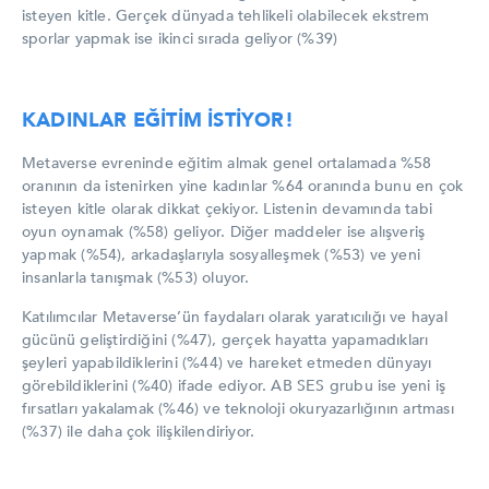
isteyen kitle. Gerçek dünyada tehlikeli olabilecek ekstrem
sporlar yapmak ise ikinci sırada geliyor (%39)
KADINLAR EĞİTİM İSTİYOR!
Metaverse evreninde eğitim almak genel ortalamada %58
oranının da istenirken yine kadınlar %64 oranında bunu en çok
isteyen kitle olarak dikkat çekiyor.
Listenin devamında tabi
oyun oynamak (%58) geliyor. Diğer maddeler ise alışveriş
yapmak (%54), arkadaşlarıyla sosyalleşmek (%53) ve yeni
insanlarla tanışmak (%53) oluyor.
Katılımcılar Metaverse’ün faydaları olarak yaratıcılığı ve hayal
gücünü geliştirdiğini (%47), gerçek hayatta yapamadıkları
şeyleri yapabildiklerini (%44) ve hareket etmeden dünyayı
görebildiklerini (%40) ifade ediyor. AB SES grubu ise yeni iş
fırsatları yakalamak (%46) ve teknoloji okuryazarlığının artması
(%37) ile daha çok ilişkilendiriyor.