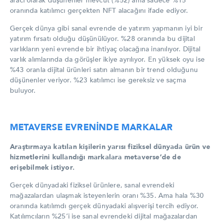
aracı olarak düşünenler mevcut (%52) ama sadece %15
oranında katılımcı gerçekten NFT alacağını ifade ediyor.
Gerçek dünya gibi sanal evrende de yatırım yapmanın iyi bir
yatırım fırsatı olduğu düşünülüyor. %28 oranında bu dijital
varlıkların yeni evrende bir ihtiyaç olacağına inanılıyor. Dijital
varlık alımlarında da görüşler ikiye ayrılıyor.
En yüksek oyu ise
%43 oranla dijital ürünleri satın almanın bir trend olduğunu
düşünenler veriyor. %23 katılımcı ise gereksiz ve saçma
buluyor.
METAVERSE EVRENİNDE MARKALAR
Araştırmaya katılan kişilerin yarısı fiziksel dünyada ürün ve
hizmetlerini kullandığı markalara metaverse’de de
erişebilmek istiyor.
Gerçek dünyadaki fiziksel ürünlere, sanal evrendeki
mağazalardan ulaşmak isteyenlerin oranı %35. Ama hala %30
oranında katılımdı gerçek dünyadaki alışverişi tercih ediyor.
Katılımcıların %25’i ise sanal evrendeki dijital mağazalardan