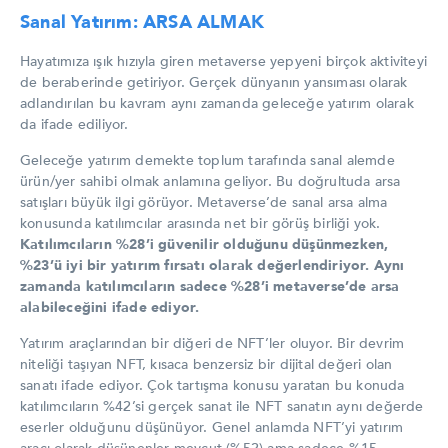
Sanal Yatırım: ARSA ALMAK
Hayatımıza ışık hızıyla giren metaverse yepyeni birçok aktiviteyi
de beraberinde getiriyor. Gerçek dünyanın yansıması olarak
adlandırılan bu kavram aynı zamanda geleceğe yatırım olarak
da ifade ediliyor.
Geleceğe yatırım demekte toplum tarafında sanal alemde
ürün/yer sahibi olmak anlamına geliyor. Bu doğrultuda arsa
satışları büyük ilgi görüyor. Metaverse’de sanal arsa alma
konusunda katılımcılar arasında net bir görüş birliği yok.
Katılımcıların %28’i güvenilir olduğunu düşünmezken,
%23’ü iyi bir yatırım fırsatı olarak değerlendiriyor. Aynı
zamanda katılımcıların sadece %28’i metaverse’de arsa
alabileceğini ifade ediyor.
Yatırım araçlarından bir diğeri de NFT’ler oluyor. Bir devrim
niteliği taşıyan NFT, kısaca benzersiz bir dijital değeri olan
sanatı ifade ediyor. Çok tartışma konusu yaratan bu konuda
katılımcıların %42’si gerçek sanat ile NFT sanatın aynı değerde
eserler olduğunu düşünüyor. Genel anlamda
NFT’yi yatırım