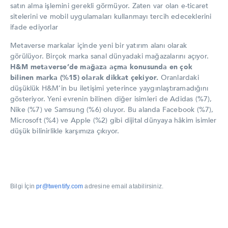
satın alma işlemini gerekli görmüyor. Zaten var olan e-ticaret
sitelerini ve mobil uygulamaları kullanmayı tercih edeceklerini
ifade ediyorlar
Metaverse markalar içinde yeni bir yatırım alanı olarak
görülüyor. Birçok marka sanal dünyadaki mağazalarını açıyor.
H&M metaverse’de mağaza açma konusunda en çok
bilinen marka (%15) olarak dikkat çekiyor
.
Oranlardaki
düşüklük H&M’in bu iletişimi yeterince yaygınlaştıramadığını
gösteriyor.
Yeni evrenin bilinen diğer isimleri de Adidas (%7),
Nike (%7) ve Samsung (%6) oluyor. Bu alanda Facebook (%7),
Microsoft (%4) ve Apple (%2) gibi dijital dünyaya hâkim isimler
düşük bilinirlikle karşımıza çıkıyor.
Bilgi İçin
pr@twentify.com
adresine email atabilirsiniz.