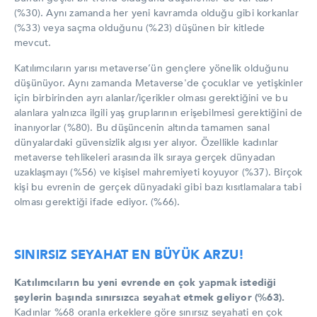
(%30). Aynı zamanda her yeni kavramda olduğu gibi korkanlar
(%33) veya saçma olduğunu (%23) düşünen bir kitlede
mevcut.
Katılımcıların yarısı metaverse’ün gençlere yönelik olduğunu
düşünüyor. Aynı zamanda Metaverse'de çocuklar ve yetişkinler
için birbirinden ayrı alanlar/içerikler olması gerektiğini ve bu
alanlara yalnızca ilgili yaş gruplarının erişebilmesi gerektiğini de
inanıyorlar (%80). Bu düşüncenin altında tamamen sanal
dünyalardaki güvensizlik algısı yer alıyor. Özellikle kadınlar
metaverse tehlikeleri arasında ilk sıraya gerçek dünyadan
uzaklaşmayı (%56) ve kişisel mahremiyeti koyuyor (%37). Birçok
kişi bu evrenin de gerçek dünyadaki gibi bazı kısıtlamalara tabi
olması gerektiği ifade ediyor. (%66).
SINIRSIZ SEYAHAT EN BÜYÜK ARZU!
Katılımcıların bu yeni evrende en çok yapmak istediği
şeylerin başında sınırsızca seyahat etmek geliyor (%63).
Kadınlar %68 oranla erkeklere göre sınırsız seyahati en çok