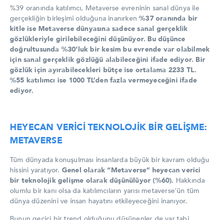
%39 oranında katılımcı, Metaverse evreninin sanal dünya ile
gerçekliğin birleşimi olduğuna inanırken
%37 oranında bir
kitle ise Metaverse dünyasına sadece sanal gerçeklik
gözlükleriyle girilebileceğini düşünüyor.
Bu düşünce
doğrultusunda %30’luk bir kesim bu evrende var olabilmek
için sanal gerçeklik gözlüğü alabileceğini ifade ediyor. Bir
gözlük için ayırabilecekleri bütçe ise ortalama 2233 TL.
%55 katılımcı ise 1000 TL’den fazla vermeyeceğini ifade
ediyor.
HEYECAN VERİCİ TEKNOLOJİK BİR GELİŞME:
METAVERSE
Tüm dünyada konuşulması insanlarda büyük bir kavram olduğu
hissini yaratıyor.
Genel olarak “Metaverse” heyecan verici
bir teknolojik gelişme olarak düşünülüyor (%60).
Hakkında
olumlu bir kanı olsa da katılımcıların yarısı metaverse’ün tüm
dünya düzenini ve insan hayatını etkileyeceğini inanıyor.
Bunun geçici bir trend olduğunu düşünenler de var tabi