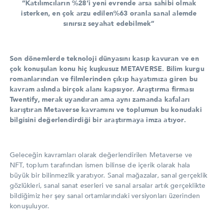
“Katılımcıların %28’i yeni evrende arsa sahibi olmak
isterken, en çok arzu edilen%63 oranla sanal alemde
sınırsız seyahat edebilmek”
Son dönemlerde teknoloji dünyasını kasıp kavuran ve en
çok konuşulan konu hiç kuşkusuz METAVERSE. Bilim kurgu
romanlarından ve filmlerinden çıkıp hayatımıza giren bu
kavram aslında birçok alanı kapsıyor. Araştırma firması
Twentify, merak uyandıran ama aynı zamanda kafaları
karıştıran Metaverse kavramını ve toplumun bu konudaki
bilgisini değerlendirdiği bir araştırmaya imza atıyor.
Geleceğin kavramları olarak değerlendirilen Metaverse ve
NFT, toplum tarafından ismen bilinse de içerik olarak hala
büyük bir bilinmezlik yaratıyor. Sanal mağazalar, sanal gerçeklik
gözlükleri, sanal sanat eserleri ve sanal arsalar artık gerçeklikte
bildiğimiz her şey sanal ortamlarındaki versiyonları üzerinden
konuşuluyor.