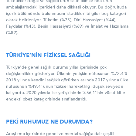
Tüketiciler doğal ve sağlıklı ürün satın alımlarında ürün
ambalajlarındaki içerikleri daha dikkatli okuyor. Bu doğrultuda
içerik bölümünde bulunmasını istedikleri bilgiler beş kategori
olarak belirleniyor. Tüketim (%75), Dini Hassasiyet (%44),
Faydalar (%43), Besin Hassasiyeti (%69) ve İmalat ve Hazırlama
(%82).
TÜRKİYE’NİN FİZİKSEL SAĞLIĞI
Türkiye’de genel sağlık durumu yıllar içerisinde çok
değişkenlikler gösteriyor. Ülkenin yetişkin nüfusunun %72,4’ü
2018 yılında kendini sağlıklı görürken aslında 2017 yılında ülke
nüfusunun %49,4’ ünün fiziksel hareketliliği düşük seviyede
kalıyordu. 2020 yılında ise yetişkinlerin %56,1’inin vücut kitle
endeksi obez kategorisinde sınıflandırıldı.
PEKİ RUHUMUZ NE DURUMDA?
Araştırma içerisinde genel ve mental sağlığa dair çeşitli