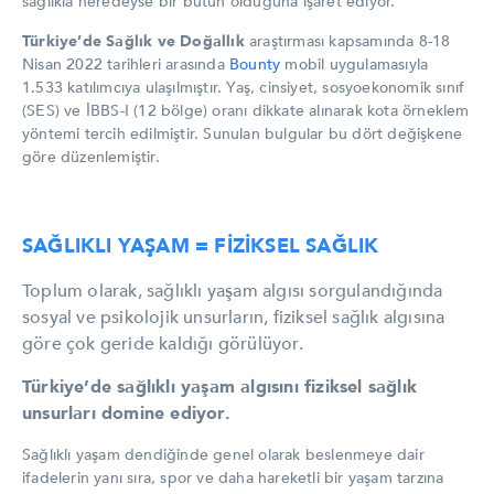
sağlıkla neredeyse bir bütün olduğuna işaret ediyor.
Türkiye’de Sağlık ve Doğallık
araştırması kapsamında 8-18
Nisan 2022 tarihleri arasında
Bounty
mobil uygulamasıyla
1.533 katılımcıya ulaşılmıştır. Yaş, cinsiyet, sosyoekonomik sınıf
(SES) ve İBBS-I (12 bölge) oranı dikkate alınarak kota örneklem
yöntemi tercih edilmiştir. Sunulan bulgular bu dört değişkene
göre düzenlemiştir.
SAĞLIKLI YAŞAM = FİZİKSEL SAĞLIK
Toplum olarak, sağlıklı yaşam algısı sorgulandığında
sosyal ve psikolojik unsurların, fiziksel sağlık algısına
göre çok geride kaldığı görülüyor.
Türkiye’de sağlıklı yaşam algısını fiziksel sağlık
unsurları domine ediyor.
Sağlıklı yaşam dendiğinde genel olarak beslenmeye dair
ifadelerin yanı sıra, spor ve daha hareketli bir yaşam tarzına