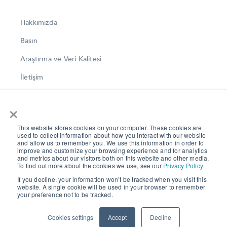
Hakkımızda
Basın
Araştırma ve Veri Kalitesi
İletişim
LinkedIn
×
Instagram
This website stores cookies on your computer. These cookies are
Twitter
used to collect information about how you interact with our website
and allow us to remember you. We use this information in order to
Gizlilik ve Veri Koruma
improve and customize your browsing experience and for analytics
and metrics about our visitors both on this website and other media.
To find out more about the cookies we use, see our
Privacy Policy
If you decline, your information won’t be tracked when you visit this
© 2022 Twentify ·
sales@twentify.com
· Toronto ·
website. A single cookie will be used in your browser to remember
İstanbul · Londra · New Delhi
your preference not to be tracked.
Cookies settings
Accept
Decline