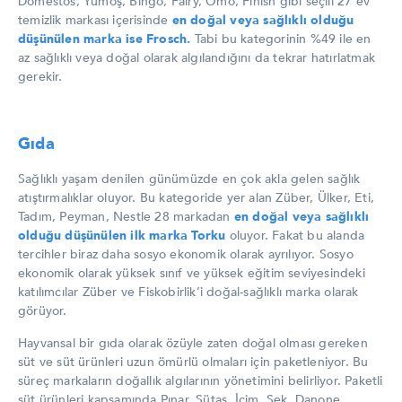
Domestos, Yumoş, Bingo, Fairy, Omo, Finish gibi seçili 27 ev
temizlik markası içerisinde
en doğal veya sağlıklı olduğu
düşünülen marka ise Frosch.
Tabi bu kategorinin %49 ile en
az sağlıklı veya doğal olarak algılandığını da tekrar hatırlatmak
gerekir.
Gıda
Sağlıklı yaşam denilen günümüzde en çok akla gelen sağlık
atıştırmalıklar oluyor. Bu kategoride yer alan Züber, Ülker, Eti,
Tadım, Peyman, Nestle 28 markadan
en doğal veya sağlıklı
olduğu düşünülen ilk marka Torku
oluyor. Fakat bu alanda
tercihler biraz daha sosyo ekonomik olarak ayrılıyor. Sosyo
ekonomik olarak yüksek sınıf ve yüksek eğitim seviyesindeki
katılımcılar Züber ve Fiskobirlik’i doğal-sağlıklı marka olarak
görüyor.
Hayvansal bir gıda olarak özüyle zaten doğal olması gereken
süt ve süt ürünleri uzun ömürlü olmaları için paketleniyor. Bu
süreç markaların doğallık algılarının yönetimini belirliyor. Paketli
süt ürünleri kapsamında Pınar, Sütaş, İçim, Sek, Danone,