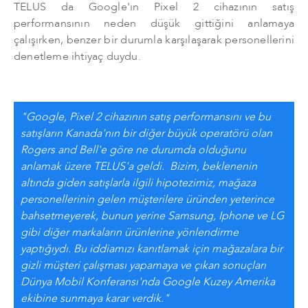
TELUS da Google'ın Pixel 2 cihazının satış
performansının neden düşük gittiğini anlamaya
çalışırken, benzer bir durumla karşılaşarak personellerini
denetleme ihtiyaç duydu.
"Google, Pixel 2 cihazının satış performansını ve bu
satışların Kanada'nın bir diğer büyük operatörü olan
Rogers and Bell'e göre ne durumda olduğunu
anlamak üzere TELUS'a geldi. Bizim, beklenenin
altında giden satışlarla ilgili hipotezimiz, mağaza
personellerinin gelen müşterilere üründen yeterince
bahsetmeyerek, bunun yerine Samsung, Iphone ve LG
gibi diğer markaların ürünlerine yönlendirme
yaptığıydı. Bu iddiamızı kanıtlamak için mağazalara bir
gizli müşteri çalışması yapamaya ve çıkan sonuçları
Dünya Mobil Konferansı'nda Google Kuzey Amerika
ekibine sunmaya karar verdik."