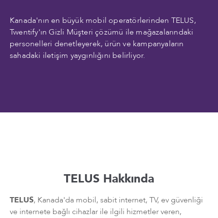
Kanada'nın en büyük mobil operatörlerinden TELUS,
Twentify'ın Gizli Müşteri çözümü ile mağazalarındaki
personelleri denetleyerek, ürün ve kampanyaların
sahadaki iletişim yaygınlığını belirliyor.
TELUS Hakkında
TELUS
, Kanada'da mobil, sabit internet, TV, ev güvenliği
ve internete bağlı cihazlar ile ilgili hizmetler veren,