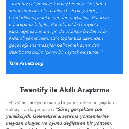
"Twentify çalışması çok kolay bir ekip. Araştırma
sonuçlarını bizimle oldukça hızlı bir şekilde,
hazırladıkları panel üzerinden paylaştılar. Buradan
edindiğimiz bilgiler, Barcelona'da Google'a
yapacağımız sunum için de oldukça faydalı oldu.
Kıdemli yöneticilerimizin toplantıda üzerinden
geçeceği ana mesajları belirlemek açısından
dashboard bizim için iyi bir kaynak oluşturdu."
Tara Armstrong
Twentify ile Akıllı Araştırma
TELUS'tan Tara'ya bu süreç boyunca onları en şaşırtan
noktayı sorduğumuzda,
“Süreç gerçekten çok
yenilikçiydi. Geleneksel araştırma yöntemlerine
meydan okuyan ve oyunu değiştiren bir yöntem.