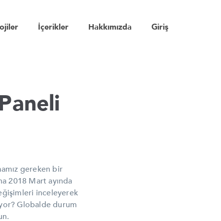
ojiler
İçerikler
Hakkımızda
Giriş
Paneli
amamız gereken bir
na 2018 Mart ayında
eğişimleri inceleyerek
ediyor? Globalde durum
un.