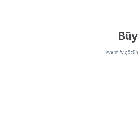
Büy
Twentify çözüml