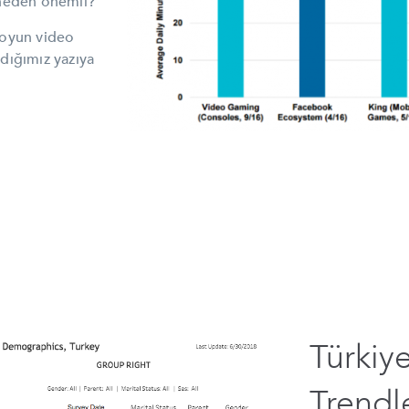
 neden önemli?
 oyun video
adığımız yazıya
Türkiy
Trendle