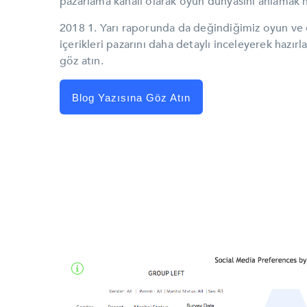
pazarlama kanalı olarak oyun dünyasını anlamak
2018 1. Yarı raporunda da değindiğimiz oyun ve
içerikleri pazarını daha detaylı inceleyerek hazırl
göz atın.
Blog Yazısına Göz Atın