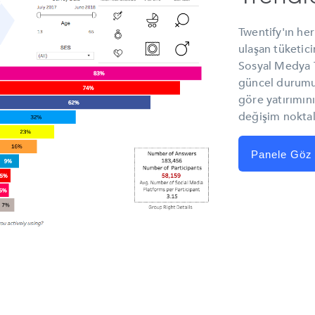
Twentify'ın her
ulaşan tüketici
Sosyal Medya Tr
güncel durumun
göre yatırımınız
değişim noktal
Panele Göz 