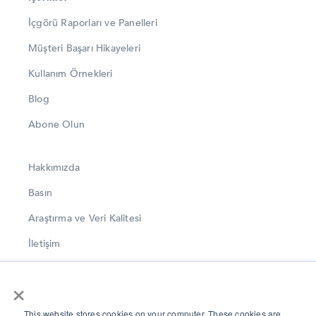
İçgörü Raporları ve Panelleri
Müşteri Başarı Hikayeleri
Kullanım Örnekleri
Blog
Abone Olun
Hakkımızda
Basın
Araştırma ve Veri Kalitesi
İletişim
LinkedIn
×
Instagram
This website stores cookies on your computer. These cookies are