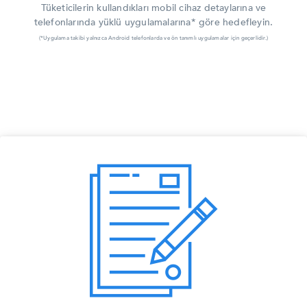
Tüketicilerin kullandıkları mobil cihaz detaylarına ve
telefonlarında yüklü uygulamalarına* göre hedefleyin.
(*Uygulama takibi yalnızca Android telefonlarda ve ön tanımlı uygulamalar için geçerlidir.)