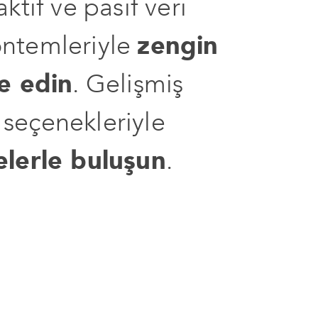
ktif ve pasif veri
ntemleriyle
zengin
e edin
. Gelişmiş
seçenekleriyle
elerle buluşun
.