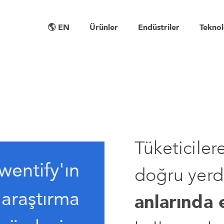
🌎 EN
Ürünler
Endüstriler
Teknol
Tüketicile
Twentify'ın
doğru yer
 araştırma
anlarında e