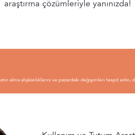
araştırma çözümleriyle yanınızda!
satın alma alışkanlıklarını ve pazardaki değişimleri tespit edin, 