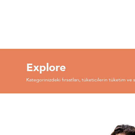
Explore
Kategorinizdeki fırsatları, tüketicilerin tüketim ve 