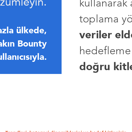
özümleyin.
kullanarak a
toplama yö
azla ülkede,
veriler
eld
akın Bounty
hedefleme 
llanıcısıyla.
doğru kitl