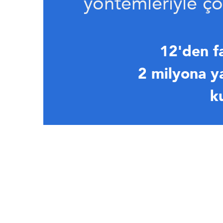
yöntemleriyle ç
12'den f
2 milyona y
ku