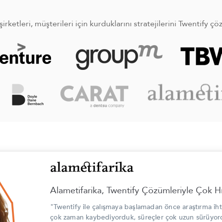
irketleri, müşterileri için kurduklarını stratejilerini Twentify ç
Alametifarika, Twentify Çözümleriyle Çok Hı
"Twentify ile çalışmaya başlamadan önce araştırma ihti
çok zaman kaybediyorduk, süreçler çok uzun sürüyo