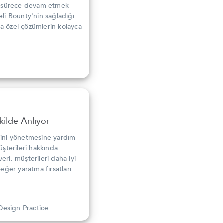
n sürece devam etmek
eli Bounty'nin sağladığı
aca özel çözümlerin kolayca
ekilde Anlıyor
erini yönetmesine yardım
üşterileri hakkında
eri, müşterileri daha iyi
değer yaratma fırsatları
Design Practice