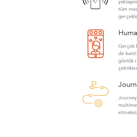
yaklaşı
tüm mecr
gerçekle
Huma
Gerçek h
de kantit
günlük r
çektikle
Jour
Journey 
multimed
etmeksiz