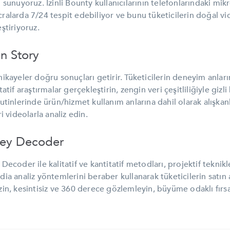
m sunuyoruz.
İzinli Bounty kullanıcılarının telefonlarındaki mik
alarda 7/24 tespit edebiliyor ve bunu tüketicilerin doğal v
ştiriyoruz.
n Story
ikayeler doğru sonuçları getirir. Tüketicilerin deneyim anlar
atif araştırmalar gerçekleştirin, zengin veri çeşitliliğiyle gizli
utinlerinde ürün/hizmet kullanım anlarına dahil olarak alışkanl
ri videolarla analiz edin.
ney Decoder
Decoder ile kalitatif ve kantitatif metodları, projektif teknik
ia analiz yöntemlerini beraber kullanarak tüketicilerin satın 
in, kesintisiz ve 360 derece gözlemleyin, büyüme odaklı fırsat