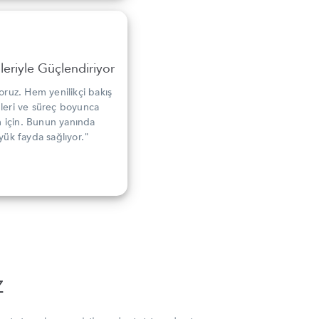
eriyle Güçlendiriyor
oruz. Hem yenilikçi bakış
mleri ve süreç boyunca
im için. Bunun yanında
yük fayda sağlıyor."
z