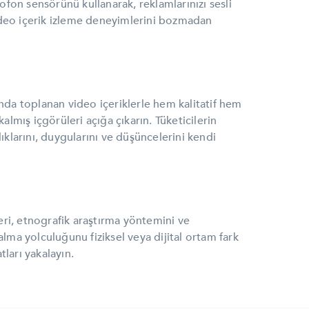
rofon sensörünü kullanarak, reklamlarınızı sesli
ideo içerik izleme deneyimlerini bozmadan
ında toplanan video içeriklerle hem kalitatif hem
 kalmış içgörüleri açığa çıkarın. Tüketicilerin
ıklarını, duygularını ve düşüncelerini kendi
leri, etnografik araştırma yöntemini ve
alma yolculuğunu fiziksel veya dijital ortam fark
ları yakalayın.