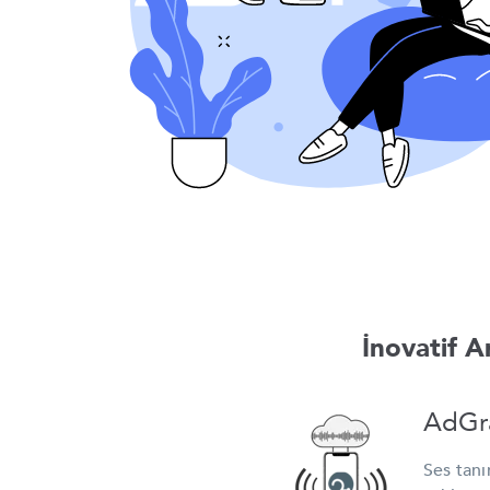
İnovatif A
AdGr
Ses tanı