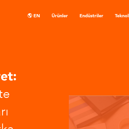
🌎 EN
Ürünler
Endüstriler
Teknol
et:
te
rı