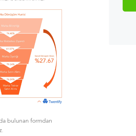
fada bulunan formdan
z.