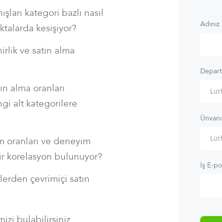
ışları kategori bazlı nasıl
Adınız
ktalarda kesişiyor?
irlik ve satın alma
Depart
tın alma oranları
gi alt kategorilere
Ünvanı
m oranları ve deneyim
 bir korelasyon bulunuyor?
İş E-po
erden çevrimiçi satın
izi bulabilirsiniz.