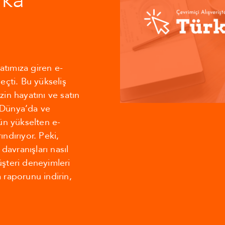
rka
atımıza giren e-
geçti. Bu yükseliş
n hayatını ve satın
. Dünya’da ve
ün yükselten e-
ındırıyor. Peki,
 davranışları nasıl
üşteri deneyimleri
raporunu indirin,