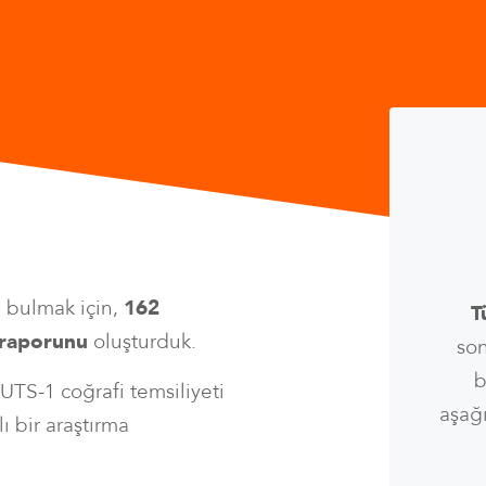
ap bulmak için,
162
T
 raporunu
oluşturduk.
son
b
TS-1 coğrafi temsiliyeti
aşağı
ı bir araştırma