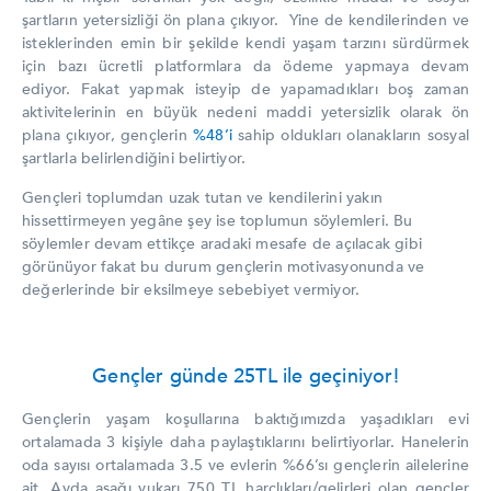
şartların yetersizliği ön plana çıkıyor. Yine de kendilerinden ve
isteklerinden emin bir şekilde kendi yaşam tarzını sürdürmek
için bazı ücretli platformlara da ödeme yapmaya devam
ediyor. Fakat yapmak isteyip de yapamadıkları boş zaman
aktivitelerinin en büyük nedeni maddi yetersizlik olarak ön
plana çıkıyor, gençlerin
%48’i
sahip oldukları olanakların sosyal
şartlarla belirlendiğini belirtiyor.
Gençleri toplumdan uzak tutan ve kendilerini yakın
hissettirmeyen yegâne şey ise toplumun söylemleri. Bu
söylemler devam ettikçe aradaki mesafe de açılacak gibi
görünüyor fakat bu durum gençlerin motivasyonunda ve
değerlerinde bir eksilmeye sebebiyet vermiyor.
Gençler günde 25TL ile geçiniyor!
Gençlerin yaşam koşullarına baktığımızda yaşadıkları evi
ortalamada 3 kişiyle daha paylaştıklarını belirtiyorlar. Hanelerin
oda sayısı ortalamada 3.5 ve evlerin %66’sı gençlerin ailelerine
ait. Ayda aşağı yukarı 750 TL harçlıkları/gelirleri olan gençler