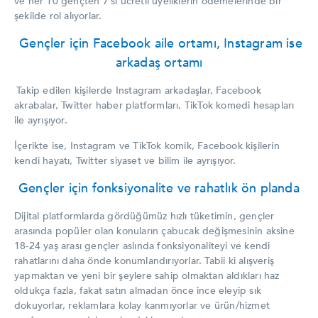
ve her 10 gençten 7’si ücretli üyeliklerin ödemelerinde bir
şekilde rol alıyorlar.
Gençler için Facebook aile ortamı, Instagram ise
arkadaş ortamı
Takip edilen kişilerde Instagram arkadaşlar, Facebook
akrabalar, Twitter haber platformları, TikTok komedi hesapları
ile ayrışıyor.
İçerikte ise, Instagram ve TikTok komik, Facebook kişilerin
kendi hayatı, Twitter siyaset ve bilim ile ayrışıyor.
Gençler için fonksiyonalite ve rahatlık ön planda
Dijital platformlarda gördüğümüz hızlı tüketimin, gençler
arasında popüler olan konuların çabucak değişmesinin aksine
18-24 yaş arası gençler aslında fonksiyonaliteyi ve kendi
rahatlarını daha önde konumlandırıyorlar. Tabii ki alışveriş
yapmaktan ve yeni bir şeylere sahip olmaktan aldıkları haz
oldukça fazla, fakat satın almadan önce ince eleyip sık
dokuyorlar, reklamlara kolay kanmıyorlar ve ürün/hizmet