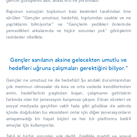
gencin görüşlerini aldı, analiz etti ve yorumladı.
Raporun sonuçları toplumun bazı kesimleri tarafından öne
sürülen "Gençler umutsuz, hedefsiz, toplumdan uzaklar ve ne
yaptıklarını bilmiyorlar" ve "Gençlerin yedikleri önlerinde
yemedikleri arkalarında ve hiçbir sorunları yok" görüşlerini
reddeder nitelikte.
Gençler sanılanın aksine gelecekten umutlu ve
hedefleri uğruna çalışmaları gerektiğini biliyor.”
Gençler ne umutsuz ne de hedefsiz! Şu andaki durumlarından
çok memnun olmasalar da kısa ve orta vadede kendilerinden
emin, hedeflerinin peşinden koşan, çalışmanın getirisinin
farkında olan bir jenerasyon karşımıza çıkıyor. Ekran süreleri ve
sosyal medyada geçirilen vakit fazla gibi gözükse de aslında
içinde doğdukları bu ekosistem onlar için diğer jenerasyonların
anlayamadığı bir hayat biçimi ve her bir platformu belirli
amaçlar için kullanıyorlar.
Tabii ki hiçbir sorunları yok değil, özellikle maddi ve sosyal