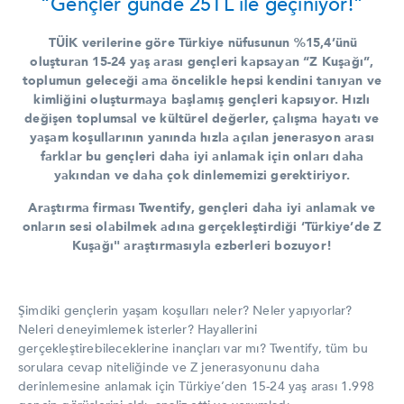
“Gençler günde 25TL ile geçiniyor!”
TÜİK verilerine göre Türkiye nüfusunun %15,4’ünü
oluşturan 15-24 yaş arası gençleri kapsayan “Z Kuşağı”,
toplumun geleceği ama öncelikle hepsi kendini tanıyan ve
kimliğini oluşturmaya başlamış gençleri kapsıyor. Hızlı
değişen toplumsal ve kültürel değerler, çalışma hayatı ve
yaşam koşullarının yanında hızla açılan jenerasyon arası
farklar bu gençleri daha iyi anlamak için onları daha
yakından ve daha çok dinlememizi gerektiriyor.
Araştırma firması Twentify, gençleri daha iyi anlamak ve
onların sesi olabilmek adına gerçekleştirdiği ‘Türkiye’de Z
Kuşağı" araştırmasıyla ezberleri bozuyor!
Şimdiki gençlerin yaşam koşulları neler? Neler yapıyorlar?
Neleri deneyimlemek isterler? Hayallerini
gerçekleştirebileceklerine inançları var mı? Twentify, tüm bu
sorulara cevap niteliğinde ve Z jenerasyonunu daha
derinlemesine anlamak için Türkiye’den 15-24 yaş arası 1.998