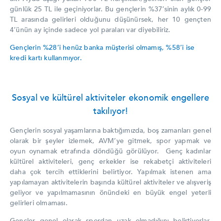
günlük 25 TL ile geçiniyorlar. Bu gençlerin %37’sinin aylık 0-99
TL arasında gelirleri olduğunu düşünürsek, her 10 gençten
4’ünün ay içinde sadece yol paraları var diyebiliriz.
Gençlerin %28’i henüz banka müşterisi olmamış, %58’i ise
kredi kartı kullanmıyor.
Sosyal ve kültürel aktiviteler ekonomik engellere
takılıyor!
Gençlerin sosyal yaşamlarına baktığımızda, boş zamanları genel
olarak bir şeyler izlemek, AVM’ye gitmek, spor yapmak ve
oyun oynamak etrafında döndüğü görülüyor. Genç kadınlar
kültürel aktiviteleri, genç erkekler ise rekabetçi aktiviteleri
daha çok tercih ettiklerini belirtiyor. Yapılmak istenen ama
yapılamayan aktivitelerin başında kültürel aktiviteler ve alışveriş
geliyor ve yapılmamasının önündeki en büyük engel yeterli
gelirleri olmaması.
Gençler genel olarak spordan uzak olmadığını belirtiyorlar,