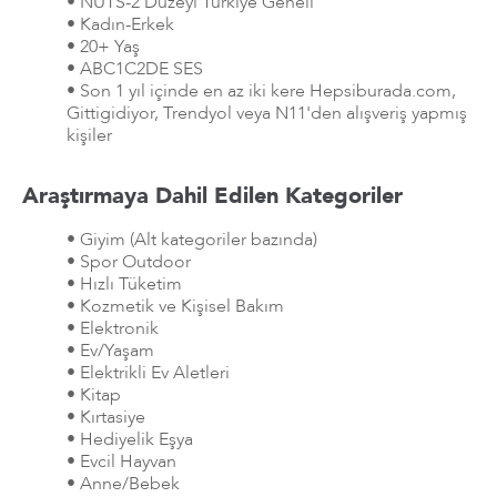
• NUTS-2 Düzeyi Türkiye Geneli
• Kadın-Erkek
• 20+ Yaş
• ABC1C2DE SES
• Son 1 yıl içinde en az iki kere Hepsiburada.com,
Gittigidiyor, Trendyol veya N11'den alışveriş yapmış
kişiler
Araştırmaya Dahil Edilen Kategoriler
• Giyim (Alt kategoriler bazında)
• Spor Outdoor
• Hızlı Tüketim
• Kozmetik ve Kişisel Bakım
• Elektronik
• Ev/Yaşam
• Elektrikli Ev Aletleri
• Kitap
• Kırtasiye
• Hediyelik Eşya
• Evcil Hayvan
• Anne/Bebek