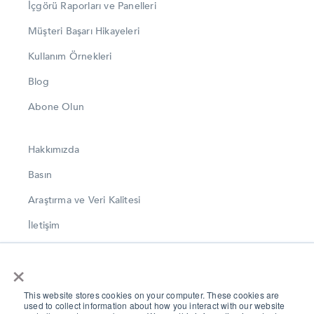
İçgörü Raporları ve Panelleri
Müşteri Başarı Hikayeleri
Kullanım Örnekleri
Blog
Abone Olun
Hakkımızda
Basın
Araştırma ve Veri Kalitesi
İletişim
LinkedIn
×
Instagram
This website stores cookies on your computer. These cookies are
Twitter
used to collect information about how you interact with our website