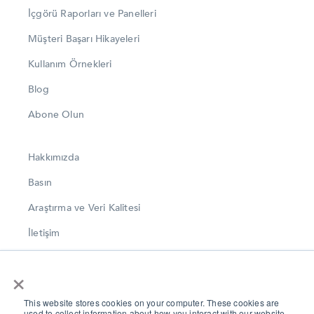
İçgörü Raporları ve Panelleri
Müşteri Başarı Hikayeleri
Kullanım Örnekleri
Blog
Abone Olun
Hakkımızda
Basın
Araştırma ve Veri Kalitesi
İletişim
LinkedIn
×
Instagram
This website stores cookies on your computer. These cookies are
Twitter
used to collect information about how you interact with our website